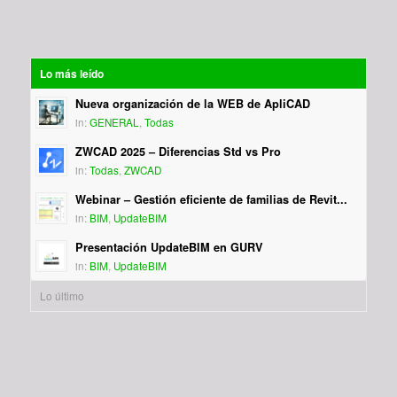
Lo más leído
Nueva organización de la WEB de ApliCAD
in:
GENERAL
,
Todas
ZWCAD 2025 – Diferencias Std vs Pro
in:
Todas
,
ZWCAD
Webinar – Gestión eficiente de familias de Revit...
in:
BIM
,
UpdateBIM
Presentación UpdateBIM en GURV
in:
BIM
,
UpdateBIM
Lo último