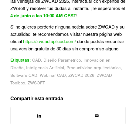
las ventajas de ZWCAD 2026, interactuar con expertos de
ZWSoft y resolver tus dudas al instante. ¡Te esperamos el
4 de junio a las 10:00 AM CEST
!
Si no quieres perderte ninguna noticia sobre ZWCAD y su
actualidad, te recomendamos visitar nuestra página web
oficial
https://zwcad.aplicad.com/
donde podrás encontrar
una versión gratuita de 30 días sin compromiso alguno!
Etiquetas:
CAD
,
Diseño Paramétrico
,
Innovación en
Diseño
,
Inteligencia Artificial
,
Productividad arquitectónica
,
Software CAD
,
Webinar CAD
,
ZWCAD 2026
,
ZWCAD
Toolbox
,
ZWSOFT
Compartir esta entrada