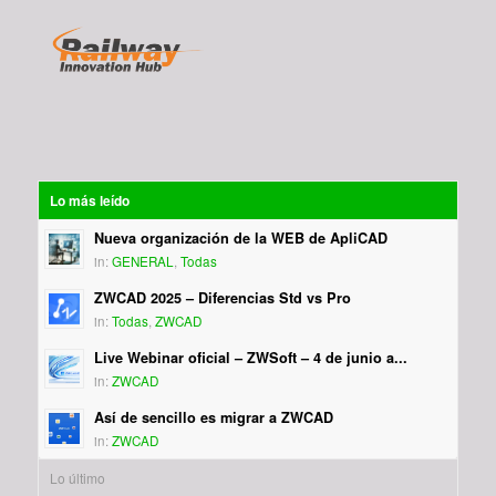
Lo más leído
Nueva organización de la WEB de ApliCAD
in:
GENERAL
,
Todas
ZWCAD 2025 – Diferencias Std vs Pro
in:
Todas
,
ZWCAD
Live Webinar oficial – ZWSoft – 4 de junio a...
in:
ZWCAD
Así de sencillo es migrar a ZWCAD
in:
ZWCAD
Lo último