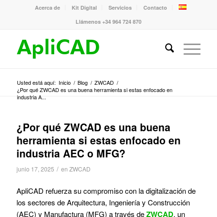
Acerca de
Kit Digital
Servicios
Contacto
Llámenos +34 964 724 870
Usted está aquí:
Inicio
/
Blog
/
ZWCAD
/
¿Por qué ZWCAD es una buena herramienta si estas enfocado en
industria A...
¿Por qué ZWCAD es una buena
herramienta si estas enfocado en
industria AEC o MFG?
/
junio 17, 2025
en
ZWCAD
ApliCAD refuerza su compromiso con la digitalización de
los sectores de Arquitectura, Ingeniería y Construcción
(AEC) y Manufactura (MFG) a través de
ZWCAD
, un