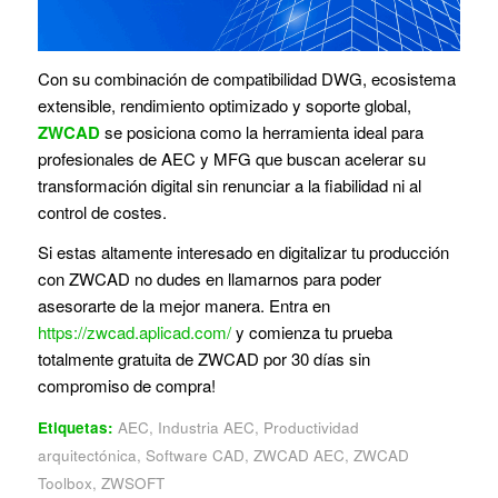
Con su combinación de compatibilidad DWG, ecosistema
extensible, rendimiento optimizado y soporte global,
ZWCAD
se posiciona como la herramienta ideal para
profesionales de AEC y MFG que buscan acelerar su
transformación digital sin renunciar a la fiabilidad ni al
control de costes.
Si estas altamente interesado en digitalizar tu producción
con ZWCAD no dudes en llamarnos para poder
asesorarte de la mejor manera. Entra en
https://zwcad.aplicad.com/
y comienza tu prueba
totalmente gratuita de ZWCAD por 30 días sin
compromiso de compra!
Etiquetas:
AEC
,
Industria AEC
,
Productividad
arquitectónica
,
Software CAD
,
ZWCAD AEC
,
ZWCAD
Toolbox
,
ZWSOFT