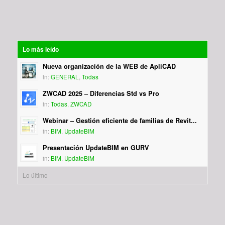
Lo más leído
Nueva organización de la WEB de ApliCAD
in:
GENERAL
,
Todas
ZWCAD 2025 – Diferencias Std vs Pro
in:
Todas
,
ZWCAD
Webinar – Gestión eficiente de familias de Revit...
in:
BIM
,
UpdateBIM
Presentación UpdateBIM en GURV
in:
BIM
,
UpdateBIM
Lo último