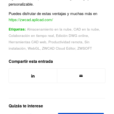
personalizable.
Puedes disfrutar de estas ventajas y muchas más en
https://zwcad.aplicad.com/
Etiquetas:
Almacenamiento en la nube
,
CAD en la nube
,
Colaboración en tiempo real
,
Edición DWG online
,
Herramientas CAD web
,
Productividad remota
,
Sin
instalación
,
WebGL
,
ZWCAD Cloud Editor
,
ZWSOFT
Compartir esta entrada
Quizás te interese