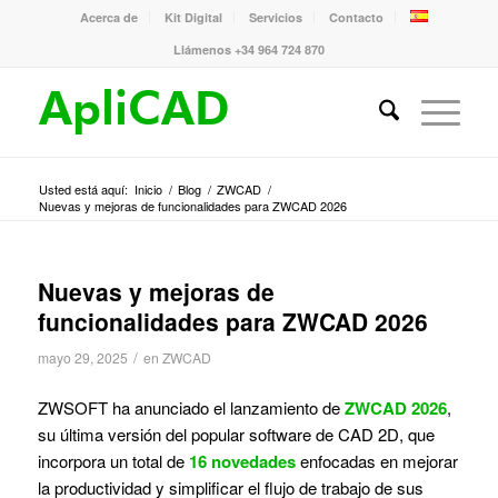
Acerca de
Kit Digital
Servicios
Contacto
Llámenos +34 964 724 870
Usted está aquí:
Inicio
/
Blog
/
ZWCAD
/
Nuevas y mejoras de funcionalidades para ZWCAD 2026
Nuevas y mejoras de
funcionalidades para ZWCAD 2026
/
mayo 29, 2025
en
ZWCAD
ZWSOFT ha anunciado el lanzamiento de
ZWCAD 2026
,
su última versión del popular software de CAD 2D, que
incorpora un total de
16 novedades
enfocadas en mejorar
la productividad y simplificar el flujo de trabajo de sus