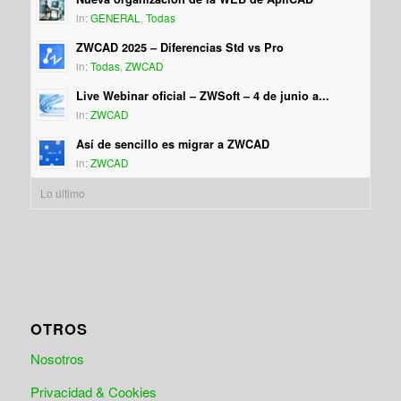
in:
GENERAL
,
Todas
ZWCAD 2025 – Diferencias Std vs Pro
in:
Todas
,
ZWCAD
Live Webinar oficial – ZWSoft – 4 de junio a...
in:
ZWCAD
Así de sencillo es migrar a ZWCAD
in:
ZWCAD
Lo último
OTROS
Nosotros
Privacidad & Cookies